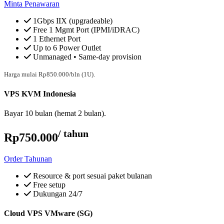
Minta Penawaran
1Gbps IIX (upgradeable)
Free 1 Mgmt Port (IPMI/iDRAC)
1 Ethernet Port
Up to 6 Power Outlet
Unmanaged • Same-day provision
Harga mulai Rp850.000/bln (1U).
VPS KVM Indonesia
Bayar 10 bulan (hemat 2 bulan).
/ tahun
Rp750.000
Order Tahunan
Resource & port sesuai paket bulanan
Free setup
Dukungan 24/7
Cloud VPS VMware (SG)