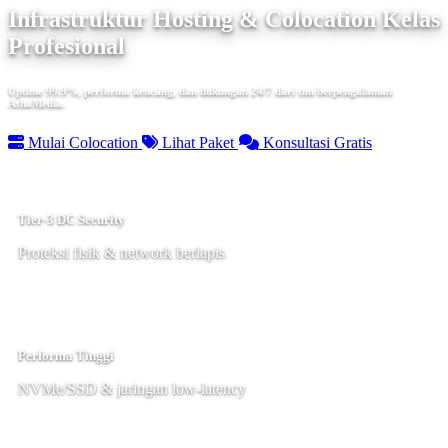
Infrastruktur Hosting & Colocation Kelas
Profesional
Uptime 99.9%, performa kencang, dan dukungan 24/7 dari tim berpengalaman
AthaMedia.
Mulai Colocation
Lihat Paket
Konsultasi Gratis
Tier-3 DC Security
Proteksi fisik & network berlapis
Performa Tinggi
NVMe/SSD & jaringan low-latency