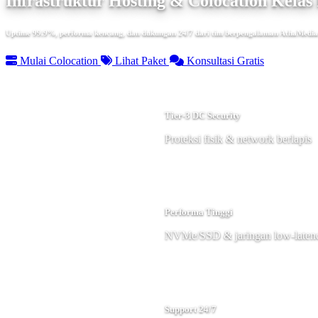
Infrastruktur Hosting & Colocation Kelas 
Uptime 99.9%, performa kencang, dan dukungan 24/7 dari tim berpengalaman AthaMedia
Mulai Colocation
Lihat Paket
Konsultasi Gratis
Tier-3 DC Security
Proteksi fisik & network berlapis
Performa Tinggi
NVMe/SSD & jaringan low-laten
Support 24/7