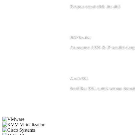
Respon cepat oleh tim ahli
BGP Session
Announce ASN & IP sendiri den
Gratis SSL
Sertifikat SSL untuk semua doma