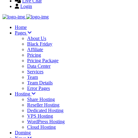
Live Chat
Login
Home
Pages
About Us
Black Friday
Affiliate
Pricing
Pricing Package
Data Center
Services
Team
Team Details
Error Pages
Hosting
Share Hosting
Reseller Hosting
Dedicated Hosting
VPS Hosting
WordPress Hosting
Cloud Hosting
Doming