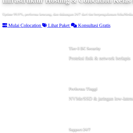
Infrastruktur Hosting & Colocation Kelas 
Uptime 99.9%, performa kencang, dan dukungan 24/7 dari tim berpengalaman AthaMedia
Mulai Colocation
Lihat Paket
Konsultasi Gratis
Tier-3 DC Security
Proteksi fisik & network berlapis
Performa Tinggi
NVMe/SSD & jaringan low-laten
Support 24/7