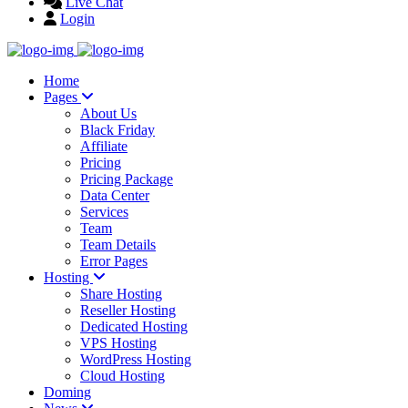
Live Chat
Login
Home
Pages
About Us
Black Friday
Affiliate
Pricing
Pricing Package
Data Center
Services
Team
Team Details
Error Pages
Hosting
Share Hosting
Reseller Hosting
Dedicated Hosting
VPS Hosting
WordPress Hosting
Cloud Hosting
Doming