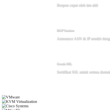
Respon cepat oleh tim ahli
BGP Session
Announce ASN & IP sendiri den
Gratis SSL
Sertifikat SSL untuk semua doma