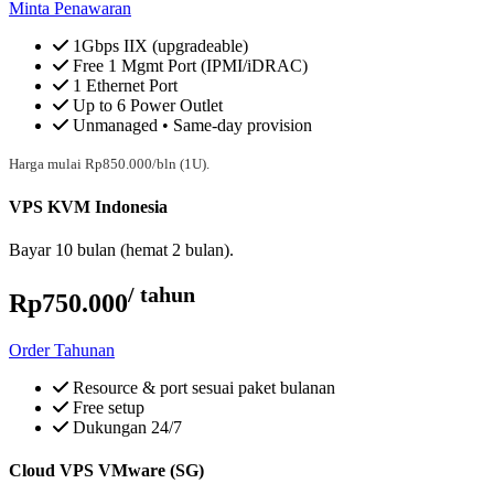
Minta Penawaran
1Gbps IIX (upgradeable)
Free 1 Mgmt Port (IPMI/iDRAC)
1 Ethernet Port
Up to 6 Power Outlet
Unmanaged • Same-day provision
Harga mulai Rp850.000/bln (1U).
VPS KVM Indonesia
Bayar 10 bulan (hemat 2 bulan).
/ tahun
Rp750.000
Order Tahunan
Resource & port sesuai paket bulanan
Free setup
Dukungan 24/7
Cloud VPS VMware (SG)