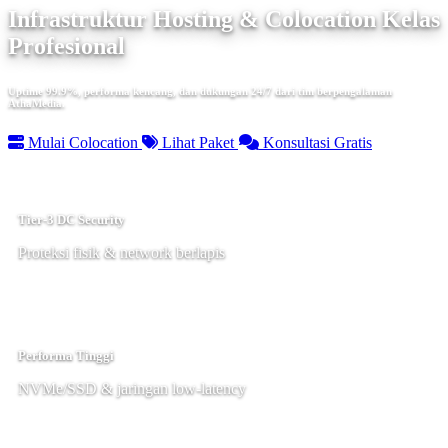
Infrastruktur Hosting & Colocation Kelas
Profesional
Uptime 99.9%, performa kencang, dan dukungan 24/7 dari tim berpengalaman
AthaMedia.
Mulai Colocation
Lihat Paket
Konsultasi Gratis
Tier-3 DC Security
Proteksi fisik & network berlapis
Performa Tinggi
NVMe/SSD & jaringan low-latency