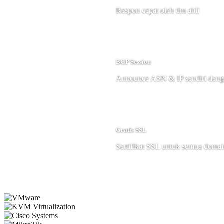
Respon cepat oleh tim ahli
BGP Session
Announce ASN & IP sendiri den
Gratis SSL
Sertifikat SSL untuk semua doma