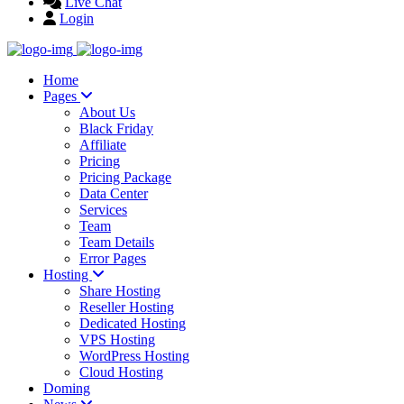
Live Chat
Login
Home
Pages
About Us
Black Friday
Affiliate
Pricing
Pricing Package
Data Center
Services
Team
Team Details
Error Pages
Hosting
Share Hosting
Reseller Hosting
Dedicated Hosting
VPS Hosting
WordPress Hosting
Cloud Hosting
Doming