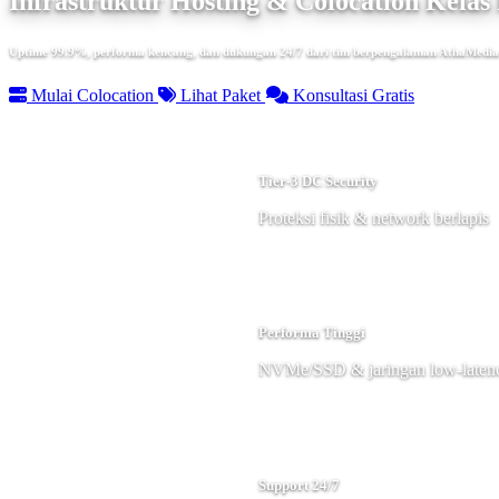
Infrastruktur Hosting & Colocation Kelas 
Uptime 99.9%, performa kencang, dan dukungan 24/7 dari tim berpengalaman AthaMedia
Mulai Colocation
Lihat Paket
Konsultasi Gratis
Tier-3 DC Security
Proteksi fisik & network berlapis
Performa Tinggi
NVMe/SSD & jaringan low-laten
Support 24/7