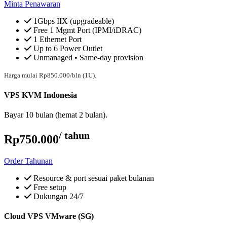
Minta Penawaran
1Gbps IIX (upgradeable)
Free 1 Mgmt Port (IPMI/iDRAC)
1 Ethernet Port
Up to 6 Power Outlet
Unmanaged • Same-day provision
Harga mulai Rp850.000/bln (1U).
VPS KVM Indonesia
Bayar 10 bulan (hemat 2 bulan).
/ tahun
Rp750.000
Order Tahunan
Resource & port sesuai paket bulanan
Free setup
Dukungan 24/7
Cloud VPS VMware (SG)