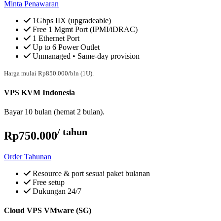
Minta Penawaran
1Gbps IIX (upgradeable)
Free 1 Mgmt Port (IPMI/iDRAC)
1 Ethernet Port
Up to 6 Power Outlet
Unmanaged • Same-day provision
Harga mulai Rp850.000/bln (1U).
VPS KVM Indonesia
Bayar 10 bulan (hemat 2 bulan).
/ tahun
Rp750.000
Order Tahunan
Resource & port sesuai paket bulanan
Free setup
Dukungan 24/7
Cloud VPS VMware (SG)