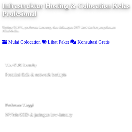
Infrastruktur Hosting & Colocation Kelas
Profesional
Uptime 99.9%, performa kencang, dan dukungan 24/7 dari tim berpengalaman
AthaMedia.
Mulai Colocation
Lihat Paket
Konsultasi Gratis
Tier-3 DC Security
Proteksi fisik & network berlapis
Performa Tinggi
NVMe/SSD & jaringan low-latency