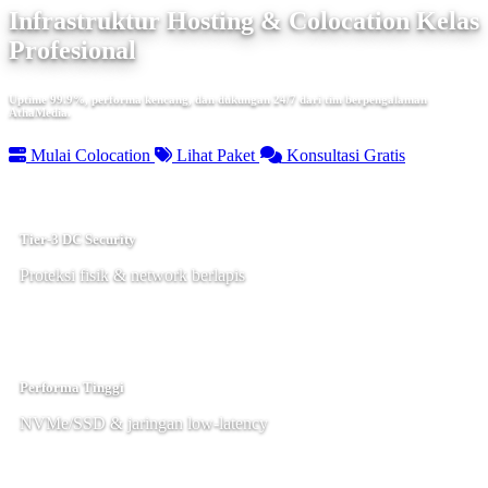
Infrastruktur Hosting & Colocation Kelas
Profesional
Uptime 99.9%, performa kencang, dan dukungan 24/7 dari tim berpengalaman
AthaMedia.
Mulai Colocation
Lihat Paket
Konsultasi Gratis
Tier-3 DC Security
Proteksi fisik & network berlapis
Performa Tinggi
NVMe/SSD & jaringan low-latency