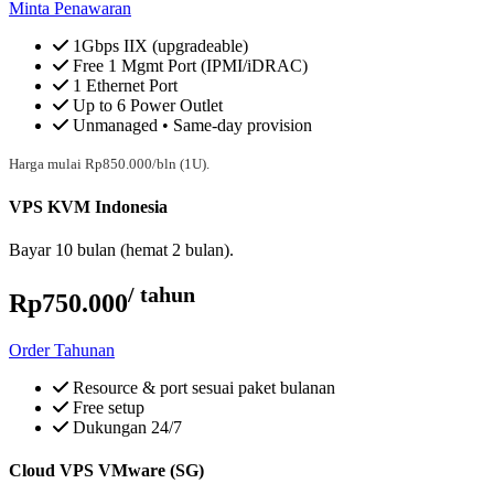
Minta Penawaran
1Gbps IIX (upgradeable)
Free 1 Mgmt Port (IPMI/iDRAC)
1 Ethernet Port
Up to 6 Power Outlet
Unmanaged • Same-day provision
Harga mulai Rp850.000/bln (1U).
VPS KVM Indonesia
Bayar 10 bulan (hemat 2 bulan).
/ tahun
Rp750.000
Order Tahunan
Resource & port sesuai paket bulanan
Free setup
Dukungan 24/7
Cloud VPS VMware (SG)