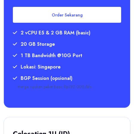
Order Sekarang
2 vCPU E5 & 2 GB RAM (basic)
20 GB Storage
1 TB Bandwidth @10G Port
Lokasi: Singapore
BGP Session (opsional)
Harga rujukan paket Basic Rp150.000/bln.
Colocation 1U (ID)