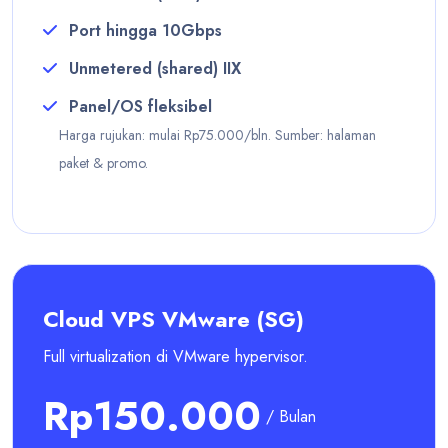
Port hingga 10Gbps
Unmetered (shared) IIX
Panel/OS fleksibel
Harga rujukan: mulai Rp75.000/bln. Sumber: halaman
paket & promo.
Cloud VPS VMware (SG)
Full virtualization di VMware hypervisor.
Rp150.000
/ Bulan