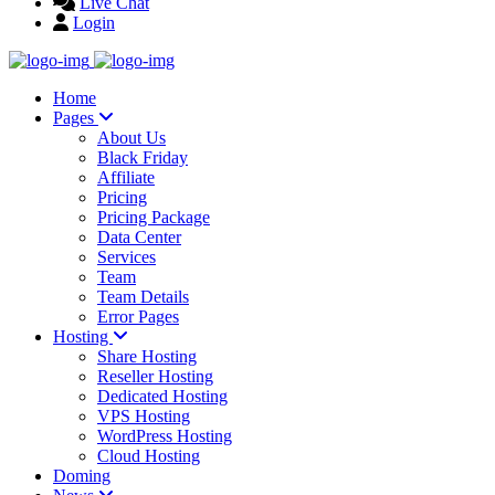
Live Chat
Login
Home
Pages
About Us
Black Friday
Affiliate
Pricing
Pricing Package
Data Center
Services
Team
Team Details
Error Pages
Hosting
Share Hosting
Reseller Hosting
Dedicated Hosting
VPS Hosting
WordPress Hosting
Cloud Hosting
Doming