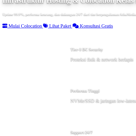
Infrastruktur Hosting & Colocation Kelas 
Uptime 99.9%, performa kencang, dan dukungan 24/7 dari tim berpengalaman AthaMedia
Mulai Colocation
Lihat Paket
Konsultasi Gratis
Tier-3 DC Security
Proteksi fisik & network berlapis
Performa Tinggi
NVMe/SSD & jaringan low-laten
Support 24/7