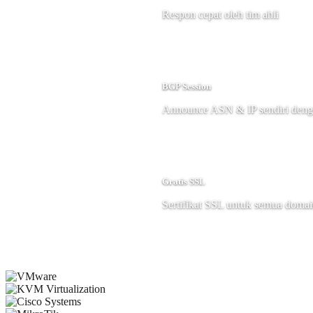
Respon cepat oleh tim ahli
BGP Session
Announce ASN & IP sendiri den
Gratis SSL
Sertifikat SSL untuk semua doma