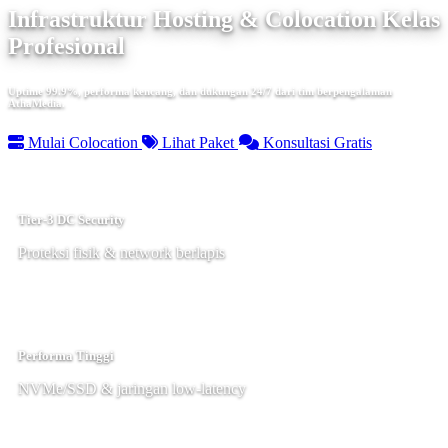
Infrastruktur Hosting & Colocation Kelas
Profesional
Uptime 99.9%, performa kencang, dan dukungan 24/7 dari tim berpengalaman
AthaMedia.
Mulai Colocation
Lihat Paket
Konsultasi Gratis
Tier-3 DC Security
Proteksi fisik & network berlapis
Performa Tinggi
NVMe/SSD & jaringan low-latency