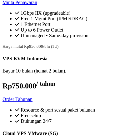
Minta Penawaran
1Gbps IIX (upgradeable)
Free 1 Mgmt Port (IPMI/iDRAC)
1 Ethernet Port
Up to 6 Power Outlet
Unmanaged • Same-day provision
Harga mulai Rp850.000/bln (1U).
VPS KVM Indonesia
Bayar 10 bulan (hemat 2 bulan).
/ tahun
Rp750.000
Order Tahunan
Resource & port sesuai paket bulanan
Free setup
Dukungan 24/7
Cloud VPS VMware (SG)